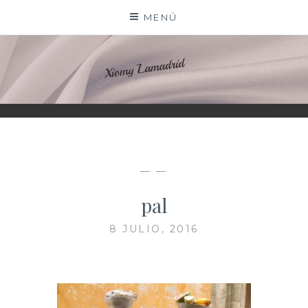
Saltar
MENÚ
al
contenido
XIOMY LAMADRID
— —
pal
8 JULIO, 2016