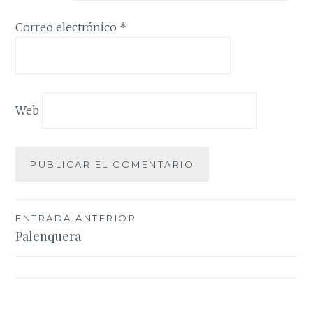
Correo electrónico
*
Web
Navegación
ENTRADA ANTERIOR
Palenquera
de
entradas