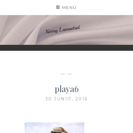
Saltar
MENÚ
al
contenido
XIOMY LAMADRID
— —
playa6
30 JUNIO, 2016