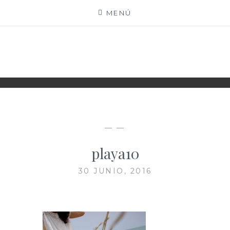
Saltar
MENÚ
al
contenido
XIOMY LAMADRID
— —
playa10
30 JUNIO, 2016