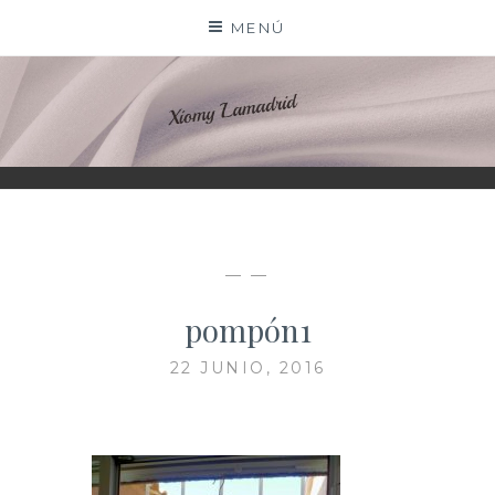
Saltar
MENÚ
al
contenido
XIOMY LAMADRID
— —
pompón1
22 JUNIO, 2016