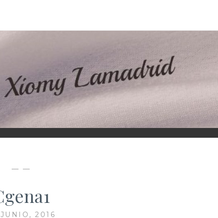
D
— —
Cgena1
 JUNIO, 2016