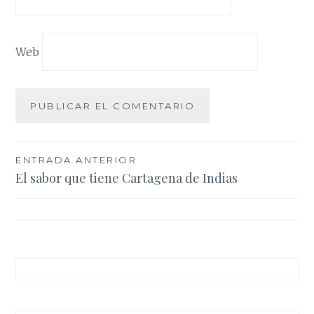
Web
Navegación
ENTRADA ANTERIOR
El sabor que tiene Cartagena de Indias
de
entradas