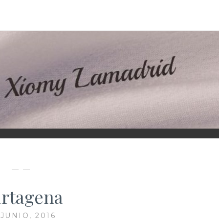
D
— —
rtagena
 JUNIO, 2016