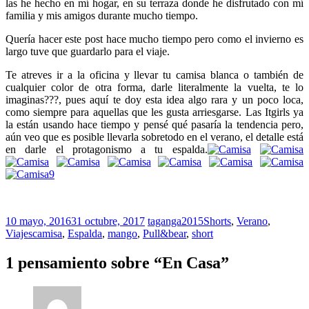
las he hecho en mí hogar, en su terraza donde he disfrutado con mí
familia y mis amigos durante mucho tiempo.
Quería hacer este post hace mucho tiempo pero como el invierno es
largo tuve que guardarlo para el viaje.
Te atreves ir a la oficina y llevar tu camisa blanca o también de
cualquier color de otra forma, darle literalmente la vuelta, te lo
imaginas???, pues aquí te doy esta idea algo rara y un poco loca,
como siempre para aquellas que les gusta arriesgarse. Las Itgirls ya
la están usando hace tiempo y pensé qué pasaría la tendencia pero,
aún veo que es posible llevarla sobretodo en el verano, el detalle está
en darle el protagonismo a tu espalda.
10 mayo, 2016
31 octubre, 2017
taganga2015
Shorts
,
Verano
,
Viajes
camisa
,
Espalda
,
mango
,
Pull&bear
,
short
1 pensamiento sobre “
En Casa
”