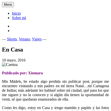
Saltar
Menú
al
contenido
Inicio
Sobre mí
Inicio
Sobre
mí
—
Shorts
,
Verano
,
Viajes
—
Xiomy Lamadrid
En Casa
10 mayo, 2016
Publicado por: Xiomara
Mis Mädels, he estado algo perdida sin publicar post, porque me
encuentro visitando a mis padres en mí tierra Natal…mí Cartagena
de Indias; más adelante les hablaré sobre mí ciudad, qué para los que
me siguen y no la conocen y si algún día tienen la oportunidad de
venir, sé que quedaran enamorados de ella.
Como les digo, estoy en Casa y tengo mamitis y papitis y las fotos