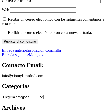
Correo electrónico
*
Web
Recibir un correo electrónico con los siguientes comentarios a
esta entrada.
Recibir un correo electrónico con cada nueva entrada.
Navegación
Entrada anterior
Inspiración Coachella
Entrada siguiente
Mompox
de
entradas
Contacto Email:
info@xiomylamadrid.com
Categorías
Categorías
Archivos