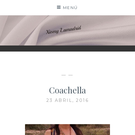
Saltar
MENÚ
al
contenido
XIOMY LAMADRID
— —
Coachella
23 ABRIL, 2016