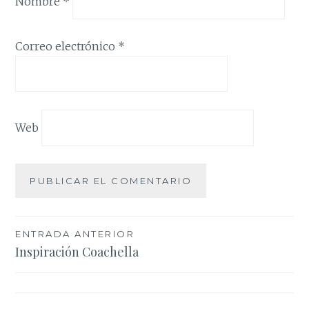
Nombre
*
Correo electrónico
*
Web
Navegación
ENTRADA ANTERIOR
Inspiración Coachella
de
entradas