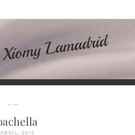
D
— —
achella
 ABRIL, 2016