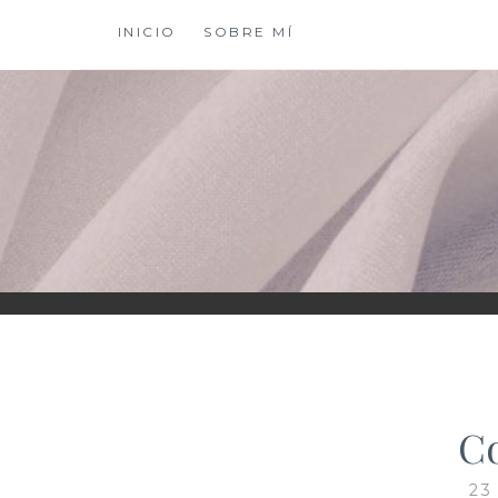
Saltar
INICIO
SOBRE MÍ
al
contenido
XIOMY LAMADRI
Co
23