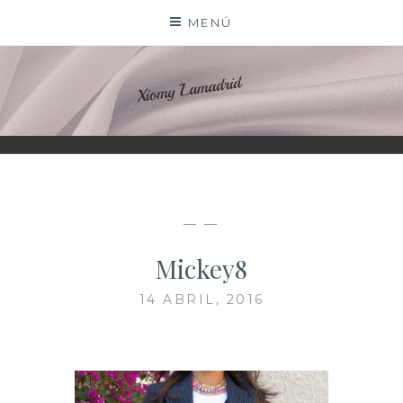
Saltar
MENÚ
al
contenido
XIOMY LAMADRID
— —
Mickey8
14 ABRIL, 2016