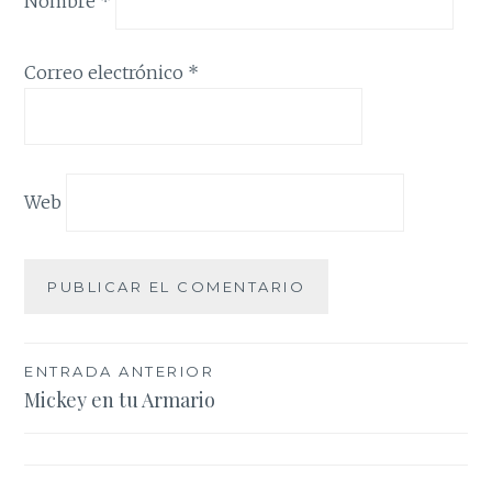
Nombre
*
Correo electrónico
*
Web
Navegación
ENTRADA ANTERIOR
Mickey en tu Armario
de
entradas