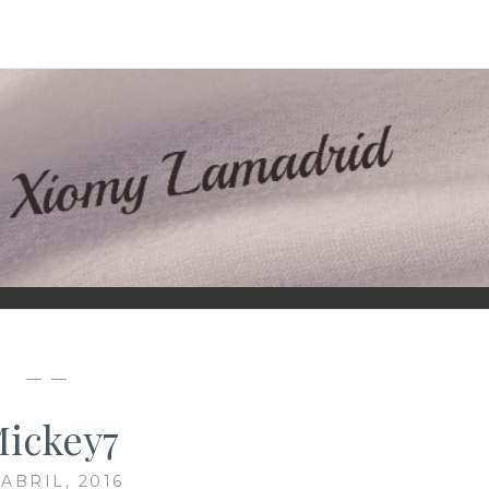
D
— —
ickey7
 ABRIL, 2016