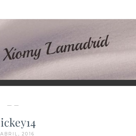
D
— —
ickey14
 ABRIL, 2016