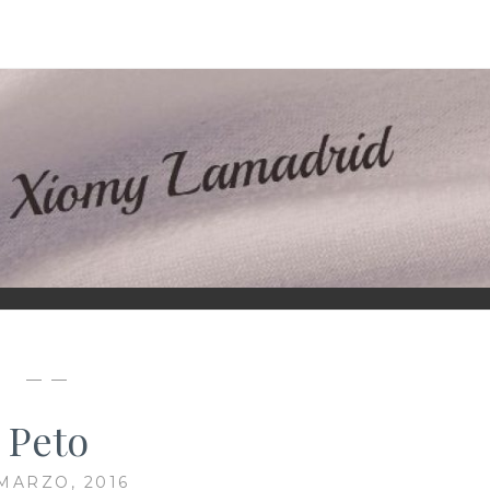
D
— —
Peto
 MARZO, 2016