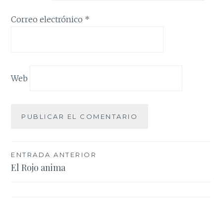
Correo electrónico
*
Web
Navegación
ENTRADA ANTERIOR
El Rojo anima
de
entradas