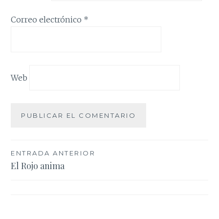
Correo electrónico
*
Web
Navegación
ENTRADA ANTERIOR
El Rojo anima
de
entradas