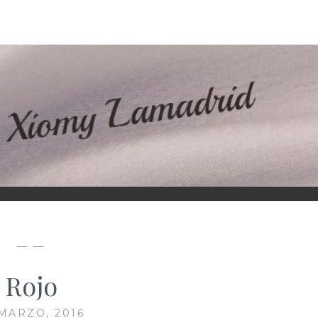
D
— —
Rojo
 MARZO, 2016