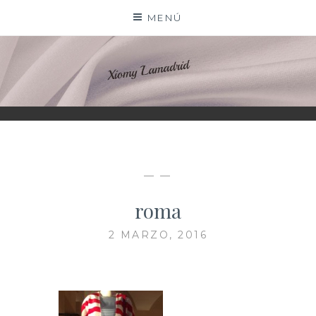
Saltar
MENÚ
al
contenido
XIOMY LAMADRID
— —
roma
2 MARZO, 2016