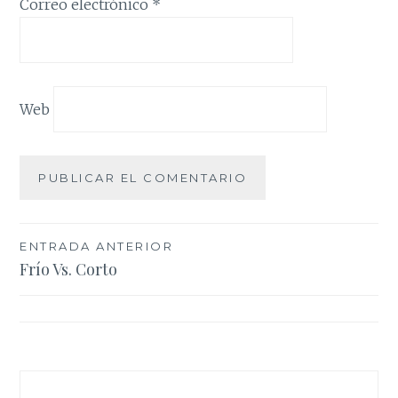
Correo electrónico
*
Web
Navegación
ENTRADA ANTERIOR
Frío Vs. Corto
de
entradas