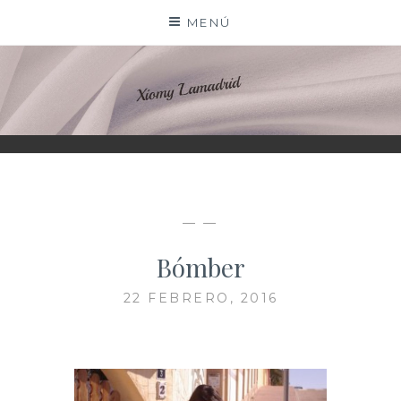
Saltar
MENÚ
al
contenido
XIOMY LAMADRID
— —
Bómber
22 FEBRERO, 2016