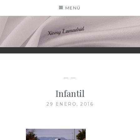
Saltar
MENÚ
al
contenido
XIOMY LAMADRID
— —
Infantil
29 ENERO, 2016