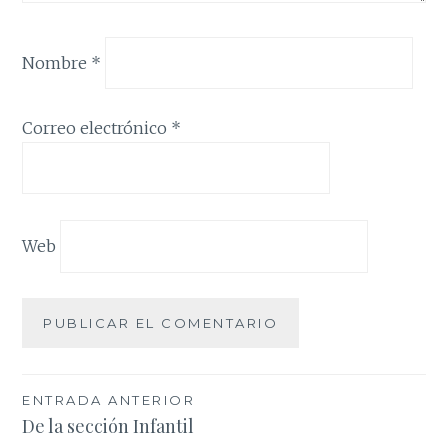
Nombre
*
Correo electrónico
*
Web
Navegación
ENTRADA ANTERIOR
De la sección Infantil
de