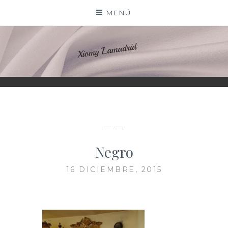
Saltar
MENÚ
al
contenido
XIOMY LAMADRID
— —
Negro
16 DICIEMBRE, 2015