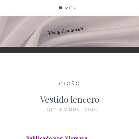
Saltar
MENÚ
al
contenido
XIOMY LAMADRID
—
OTOÑO
—
Vestido lencero
1 DICIEMBRE, 2015
Publicado por: Xiomara