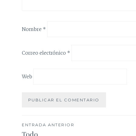
Nombre
*
Correo electrónico
*
Web
Navegación
ENTRADA ANTERIOR
Todo