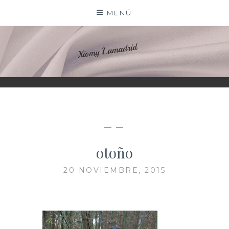
Saltar
MENÚ
al
contenido
XIOMY LAMADRID
— —
otoño
20 NOVIEMBRE, 2015