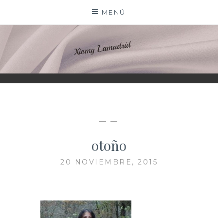
Saltar
MENÚ
al
contenido
XIOMY LAMADRID
— —
otoño
20 NOVIEMBRE, 2015