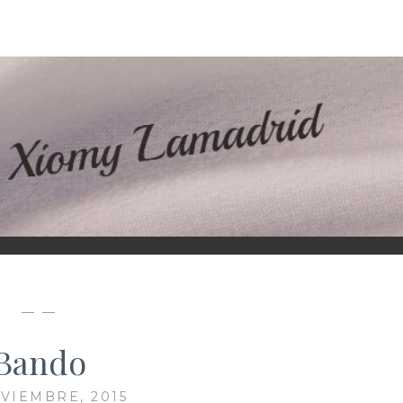
D
— —
Bando
OVIEMBRE, 2015