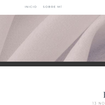
Saltar
INICIO
SOBRE MÍ
al
contenido
XIOMY LAMADRI
13 N