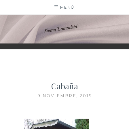
Saltar
MENÚ
al
contenido
XIOMY LAMADRID
— —
Cabaña
9 NOVIEMBRE, 2015