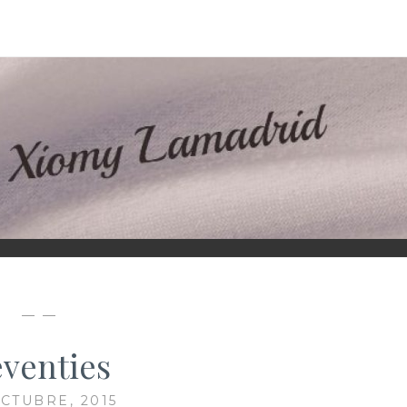
D
— —
eventies
OCTUBRE, 2015