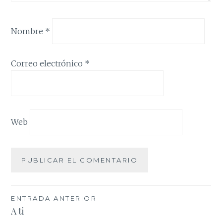
Nombre
*
Correo electrónico
*
Web
Navegación
ENTRADA ANTERIOR
A ti
de