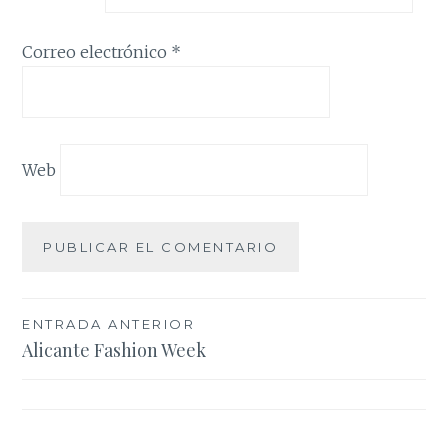
Correo electrónico
*
Web
Navegación
ENTRADA ANTERIOR
Alicante Fashion Week
de
entradas