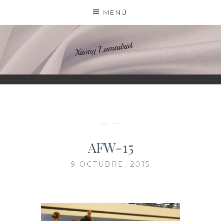
Saltar
MENÚ
al
contenido
XIOMY LAMADRID
— —
AFW-15
9 OCTUBRE, 2015