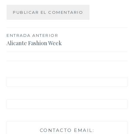
Navegación
ENTRADA ANTERIOR
Alicante Fashion Week
de
entradas
CONTACTO EMAIL: