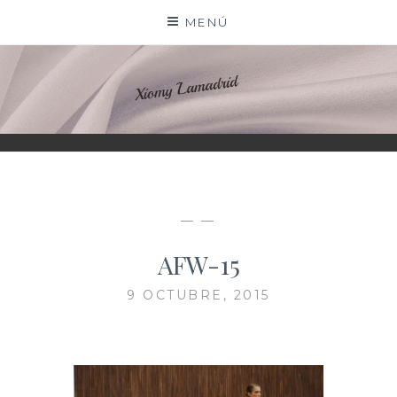
Saltar
MENÚ
al
contenido
XIOMY LAMADRID
— —
AFW-15
9 OCTUBRE, 2015