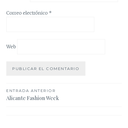
Correo electrónico
*
Web
Navegación
ENTRADA ANTERIOR
Alicante Fashion Week
de
entradas