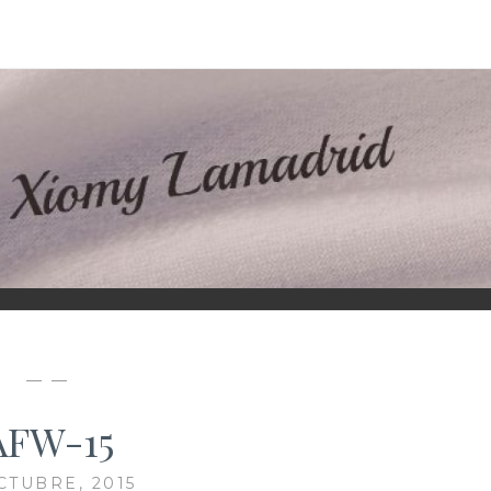
D
— —
AFW-15
CTUBRE, 2015