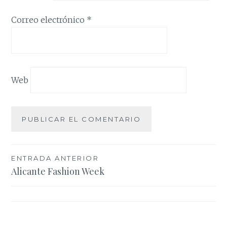
Correo electrónico
*
Web
Navegación
ENTRADA ANTERIOR
Alicante Fashion Week
de
entradas