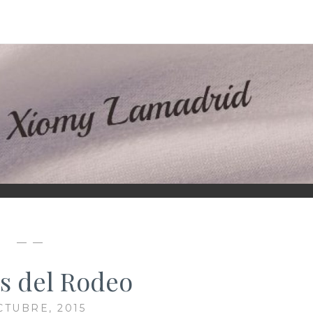
D
— —
s del Rodeo
CTUBRE, 2015