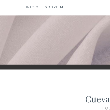
Saltar
INICIO
SOBRE MÍ
al
contenido
XIOMY LAMADRI
Cueva
1 O