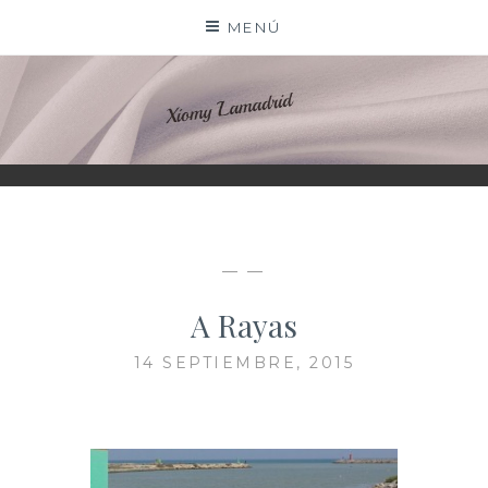
Saltar
MENÚ
al
contenido
XIOMY LAMADRID
— —
A Rayas
14 SEPTIEMBRE, 2015