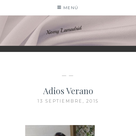
Saltar
MENÚ
al
contenido
XIOMY LAMADRID
— —
Adios Verano
13 SEPTIEMBRE, 2015