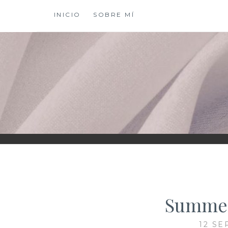
Saltar
INICIO
SOBRE MÍ
al
contenido
XIOMY LAMADRI
Summer
12 SE