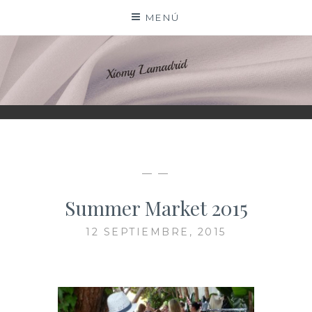
Saltar
MENÚ
al
contenido
XIOMY LAMADRID
— —
Summer Market 2015
12 SEPTIEMBRE, 2015