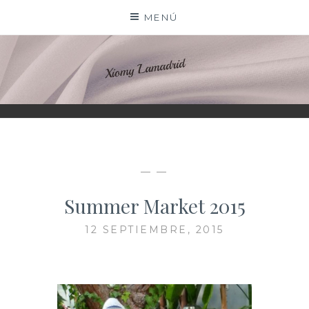
Saltar
MENÚ
al
contenido
XIOMY LAMADRID
— —
Summer Market 2015
12 SEPTIEMBRE, 2015