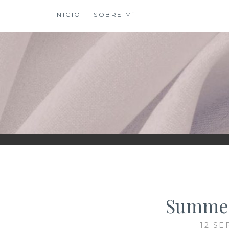
Saltar
INICIO
SOBRE MÍ
al
contenido
XIOMY LAMADRI
Summer
12 SE