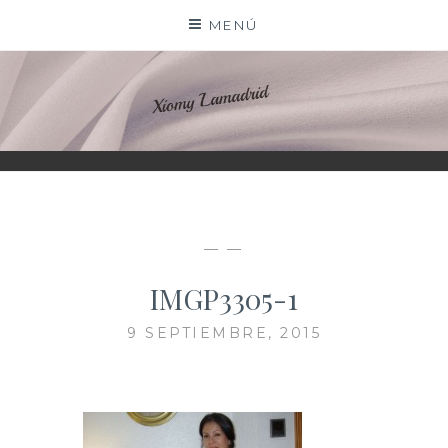
Saltar
MENÚ
al
contenido
XIOMY LAMADRID
— —
IMGP3305-1
9 SEPTIEMBRE, 2015