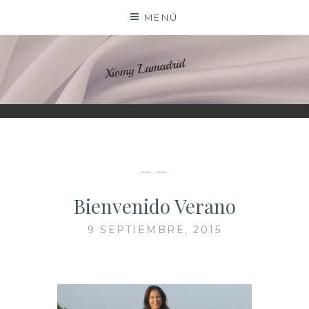
Saltar
MENÚ
al
contenido
XIOMY LAMADRID
— —
Bienvenido Verano
9 SEPTIEMBRE, 2015