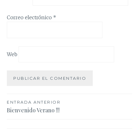
Correo electrónico
*
Web
Navegación
ENTRADA ANTERIOR
Bienvenido Verano !!!
de
entradas