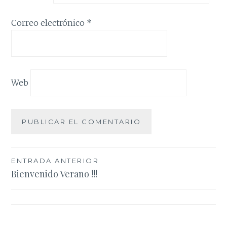
Correo electrónico
*
Web
Navegación
ENTRADA ANTERIOR
Bienvenido Verano !!!
de
entradas