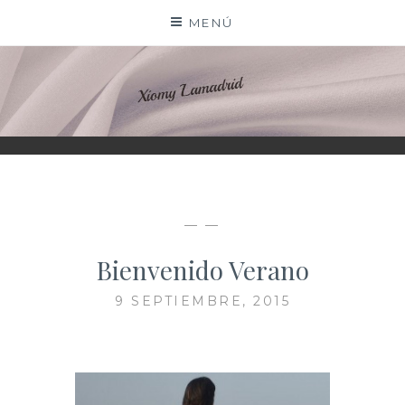
Saltar
MENÚ
al
contenido
XIOMY LAMADRID
— —
Bienvenido Verano
9 SEPTIEMBRE, 2015