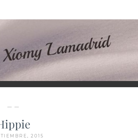
D
— —
Hippie
PTIEMBRE, 2015