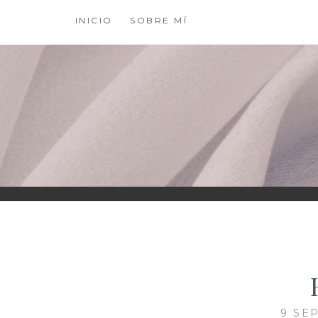
Saltar
INICIO
SOBRE MÍ
al
contenido
XIOMY LAMADRI
9 SE