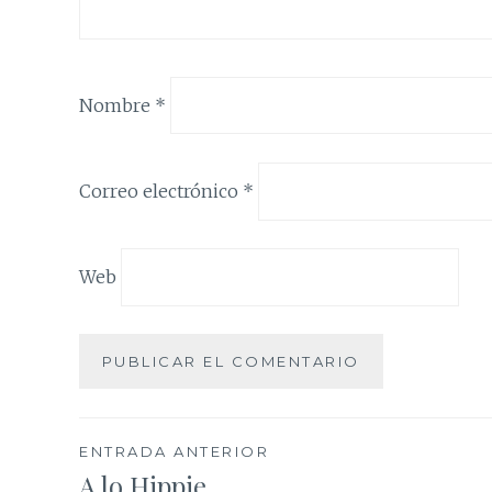
Nombre
*
Correo electrónico
*
Web
Navegación
ENTRADA ANTERIOR
A lo Hippie