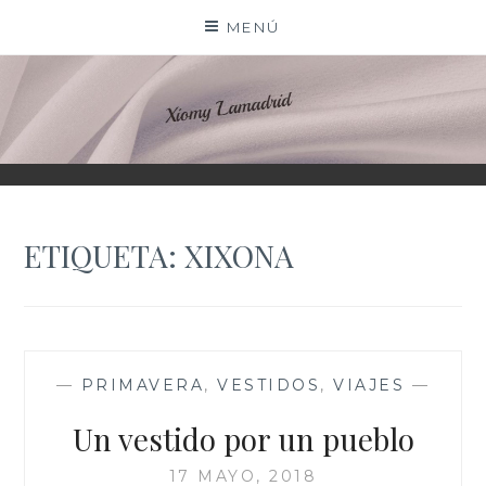
Saltar
MENÚ
al
contenido
XIOMY LAMADRID
ETIQUETA:
XIXONA
—
PRIMAVERA
,
VESTIDOS
,
VIAJES
—
Un vestido por un pueblo
17 MAYO, 2018