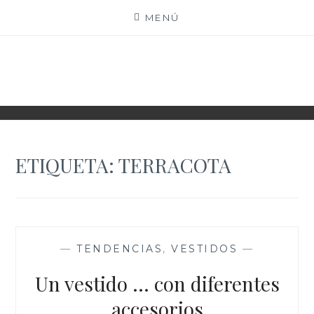
Saltar
MENÚ
al
contenido
XIOMY LAMADRID
ETIQUETA:
TERRACOTA
—
TENDENCIAS
,
VESTIDOS
—
Un vestido … con diferentes
accesorios