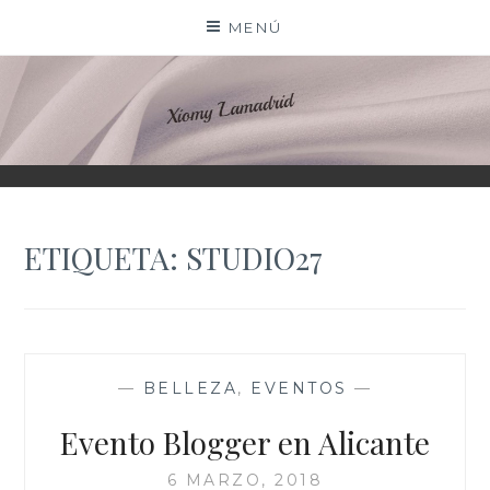
Saltar
MENÚ
al
contenido
XIOMY LAMADRID
ETIQUETA:
STUDIO27
—
BELLEZA
,
EVENTOS
—
Evento Blogger en Alicante
6 MARZO, 2018