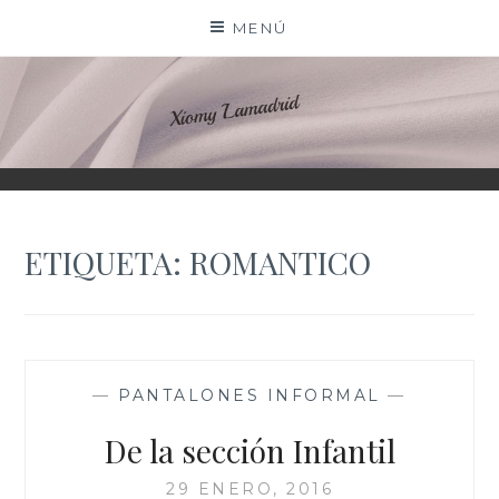
Saltar
MENÚ
al
contenido
XIOMY LAMADRID
ETIQUETA:
ROMANTICO
—
PANTALONES INFORMAL
—
De la sección Infantil
29 ENERO, 2016