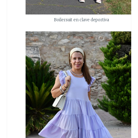
Boilersuit en clave deportiva